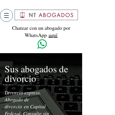
Chatear con un abogado por
WhatsApp
aquí
Chatear con un abogado por
Sus abogados de
WhatsApp
aquí
divorcio
Divorcio express.
Abogado de
divorcio en Capital
Federal. Consulte sin