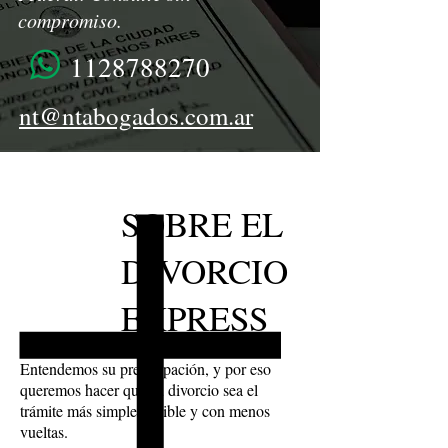
compromiso.
1128788270
nt@ntabogados.com.ar
SOBRE EL
DIVORCIO
EXPRESS
Entendemos su preocupación, y por eso
queremos hacer que su divorcio sea el
trámite más simple posible y con menos
vueltas.