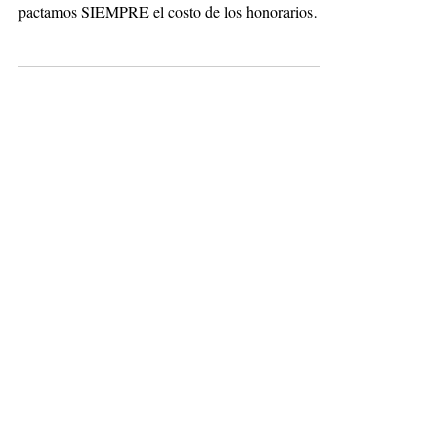
Nuestra política de honorarios. ¿Cuánto sale un
divorcio con nosotros? En nuestro estudio
pactamos SIEMPRE el costo de los honorarios
de...