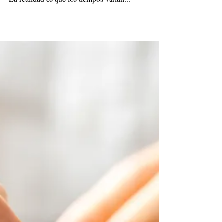
¿Cuánto tarda un divorcio?
Sin dudas es una de las preguntas más frecuentes
(seguramente luego de ¿cuánto sale un divorcio?).
La realidad es que los tiempos varían...