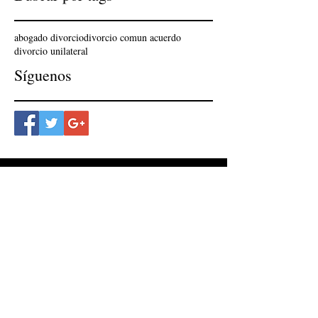
abogado divorcio
divorcio comun acuerdo
divorcio unilateral
Síguenos
Contáctenos y
consulte sin
compromiso
Chatear con un abogado por
WhatsApp
aquí